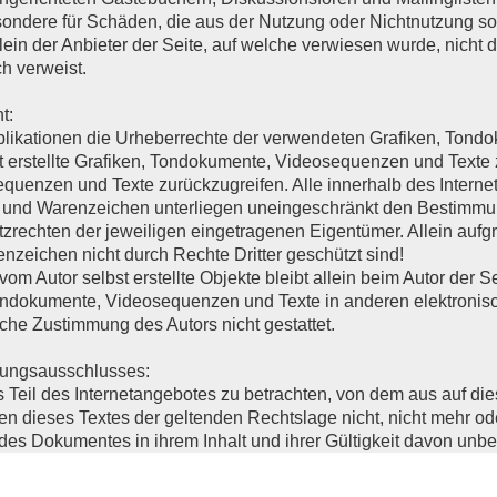
sondere für Schäden, die aus der Nutzung oder Nichtnutzung so
llein der Anbieter der Seite, auf welche verwiesen wurde, nicht d
ch verweist.
t:
 Publikationen die Urheberrechte der verwendeten Grafiken, To
t erstellte Grafiken, Tondokumente, Videosequenzen und Texte z
quenzen und Texte zurückzugreifen. Alle innerhalb des Intern
- und Warenzeichen unterliegen uneingeschränkt den Bestimmun
rechten der jeweiligen eingetragenen Eigentümer. Allein aufg
nzeichen nicht durch Rechte Dritter geschützt sind!
 vom Autor selbst erstellte Objekte bleibt allein beim Autor der S
ondokumente, Videosequenzen und Texte in anderen elektronis
iche Zustimmung des Autors nicht gestattet.
tungsausschlusses:
s Teil des Internetangebotes zu betrachten, von dem aus auf di
en dieses Textes der geltenden Rechtslage nicht, nicht mehr ode
e des Dokumentes in ihrem Inhalt und ihrer Gültigkeit davon unbe