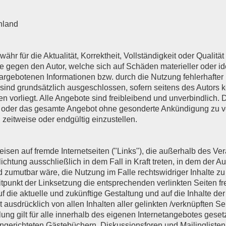
hland
hr für die Aktualität, Korrektheit, Vollständigkeit oder Qualität 
 gegen den Autor, welche sich auf Schäden materieller oder ide
rgebotenen Informationen bzw. durch die Nutzung fehlerhafter 
sind grundsätzlich ausgeschlossen, sofern seitens des Autors k
n vorliegt. Alle Angebote sind freibleibend und unverbindlich. D
ten oder das gesamte Angebot ohne gesonderte Ankündigung zu v
 zeitweise oder endgültig einzustellen.
weisen auf fremde Internetseiten ("Links"), die außerhalb des V
ichtung ausschließlich in dem Fall in Kraft treten, in dem der A
zumutbar wäre, die Nutzung im Falle rechtswidriger Inhalte zu 
punkt der Linksetzung die entsprechenden verlinkten Seiten fre
uf die aktuelle und zukünftige Gestaltung und auf die Inhalte de
t ausdrücklich von allen Inhalten aller gelinkten /verknüpften S
lung gilt für alle innerhalb des eigenen Internetangebotes gese
ngerichteten Gästebüchern, Diskussionsforen und Mailinglisten. 