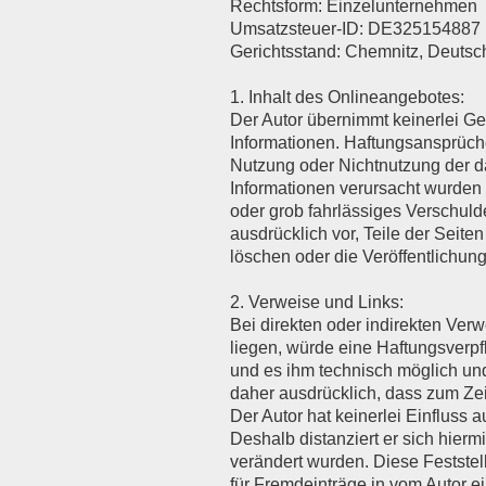
Rechtsform: Einzelunternehmen
Umsatzsteuer-ID:
DE325154887
Gerichtsstand: Chemnitz, Deutsc
1. Inhalt des Onlineangebotes:
Der Autor übernimmt keinerlei Gewä
Informationen. Haftungsansprüche
Nutzung oder Nichtnutzung der da
Informationen verursacht wurden 
oder grob fahrlässiges Verschulde
ausdrücklich vor, Teile der Sei
löschen oder die Veröffentlichung
2. Verweise und Links:
Bei direkten oder indirekten Ver
liegen, würde eine Haftungsverpfl
und es ihm technisch möglich und 
daher ausdrücklich, dass zum Zeit
Der Autor hat keinerlei Einfluss a
Deshalb distanziert er sich hiermi
verändert wurden. Diese Feststel
für Fremdeinträge in vom Autor ei